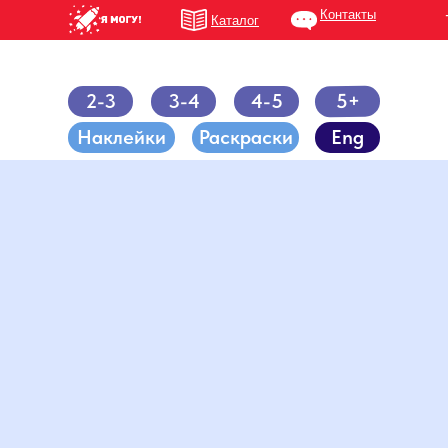
Контакты
Каталог
5+
2-3
3-4
4-5
Наклейки
Раскраски
Eng