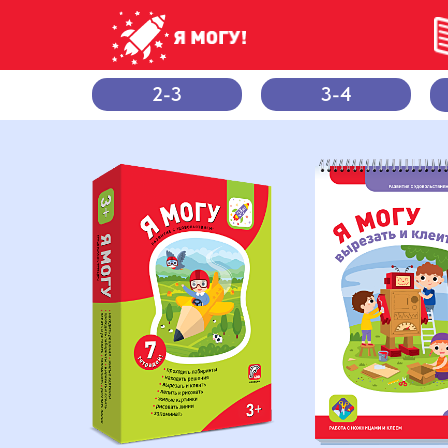
2-3
3-4