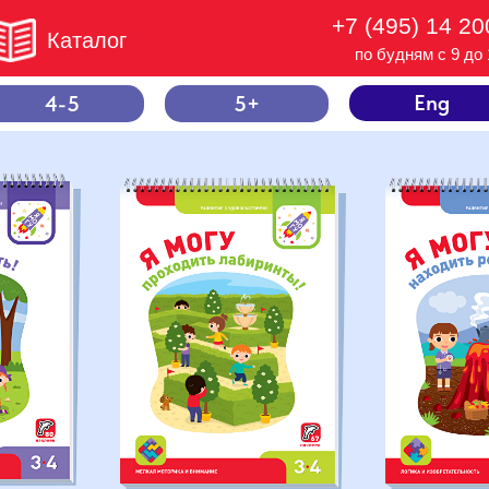
+7 (495) 14 20
Каталог
по будням с 9 до 
Eng
4-5
5+