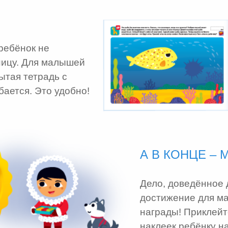
ребёнок не
ницу. Для малышей
ытая тетрадь с
бается. Это удобно!
А В КОНЦЕ – 
Дело, доведённое 
достижение для м
награды! Приклейт
наклеек ребёнку н