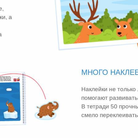
е,
ки, а
а
МНОГО НАКЛЕ
Наклейки не только
помогают развивать
В тетради 50 прочн
смело переклеивать,