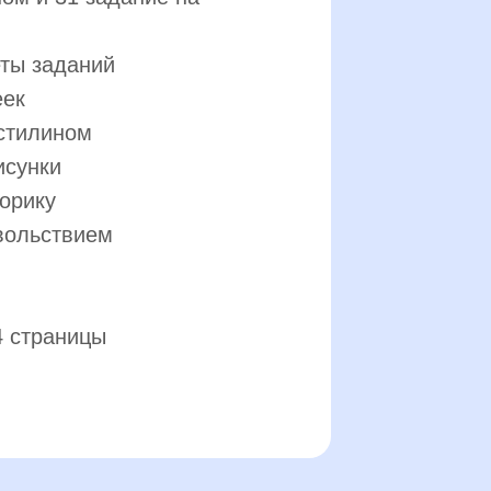
еты заданий
еек
астилином
исунки
орику
овольствием
64 страницы