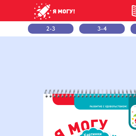
2-3
3-4