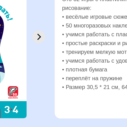
рисование:
• весёлые игровые сюж
• 50 многоразовых накл
• учимся работать с пл
• простые раскраски и р
• тренируем мелкую мот
• учимся работать с уд
• плотная бумага
• переплёт на пружине
• Размер 30,5 * 21 см, 