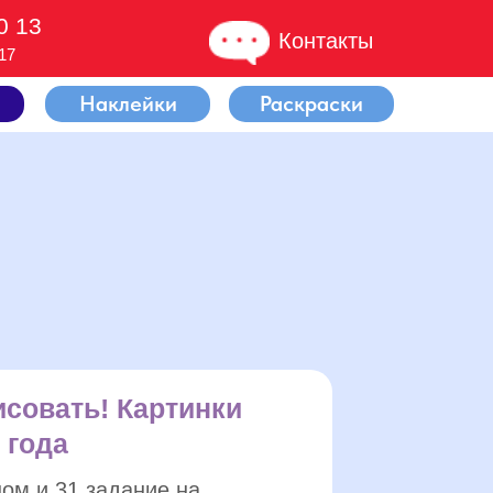
0 13
Контакты
17
Наклейки
Раскраски
исовать! Картинки
 года
ном и 31 задание на