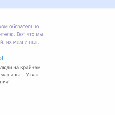
ком обязательно
телю. Вот что мы
, их мам и пап.
Ы
т люди на Крайнем
е машины… У вас
ния!