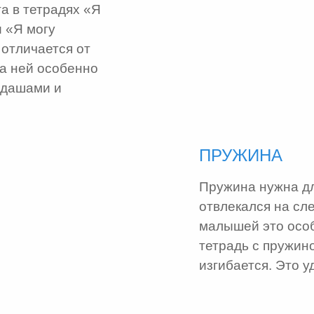
га в тетрадях «Я
и «Я могу
 отличается от
На ней особенно
ндашами и
ПРУЖИНА
Пружина нужна дл
отвлекался на сл
малышей это особ
тетрадь с пружин
изгибается. Это у