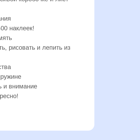
ания
400 наклеек!
мять
ть, рисовать и лепить из
ства
пружине
ь и внимание
ресно!