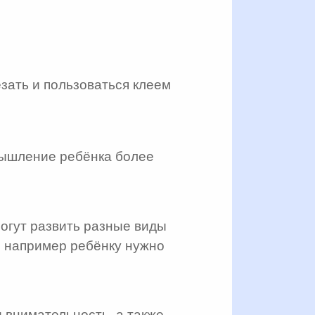
езать и пользоваться клеем
 мышление ребёнка более
могут развить разные виды
, например ребёнку нужно
 внимательность, а также