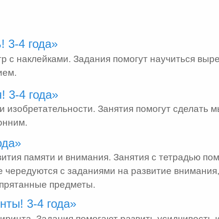
:
! 3-4 года»
гр с наклейками. Задания помогут научиться выр
ием.
! 3-4 года»
 и изобретательности. Занятия помогут сделать
онним.
ода»
ития памяти и внимания. Занятия с тетрадью по
е чередуются с заданиями на развитие внимания
спрятанные предметы.
нты! 3-4 года»
иринта. Задания помогают развить усидчивость и