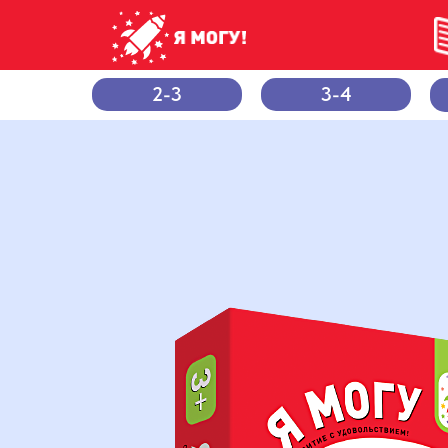
2-3
3-4