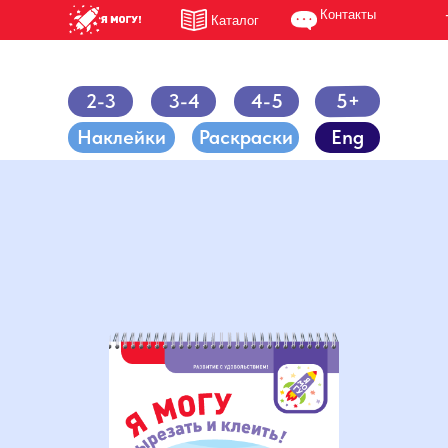
Контакты
Каталог
5+
2-3
3-4
4-5
Наклейки
Раскраски
Eng