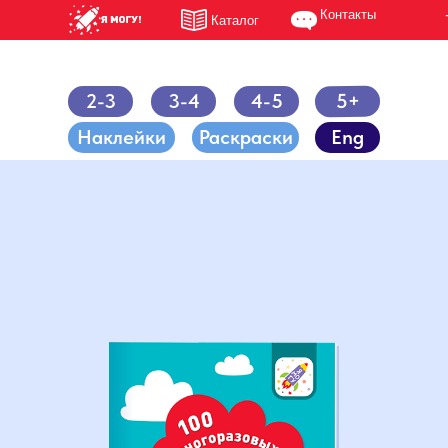
Контакты
Каталог
5+
2-3
3-4
4-5
Наклейки
Раскраски
Eng