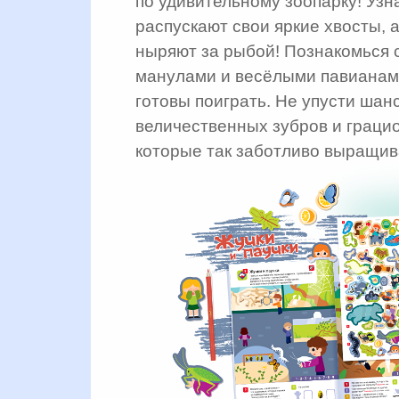
по удивительному зоопарку! Узн
распускают свои яркие хвосты, 
ныряют за рыбой! Познакомься 
манулами и весёлыми павианами
готовы поиграть. Не упусти шан
величественных зубров и грацио
которые так заботливо выращи