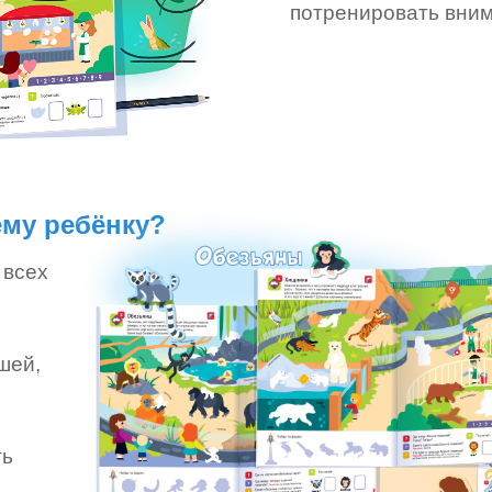
потренировать вним
ему ребёнку?
 всех
шей,
ть