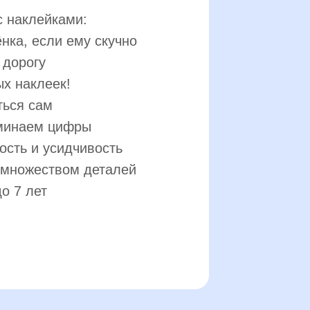
с наклейками:
нка, если ему скучно
 дорогу
ых наклеек!
ться сам
оминаем цифры
ость и усидчивость
 множеством деталей
до 7 лет