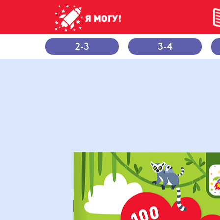
2-3
3-4