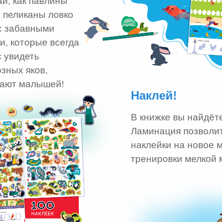
ай, как павлины
а пеликаны ловко
с забавными
, которые всегда
с увидеть
зных яков,
вают малышей!
Наклей!
В книжке вы найдёте
Ламинация позволит
наклейки на новое м
тренировки мелкой 